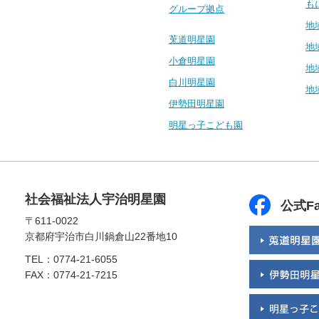
も
グループ拠点
地
莵道明星園
地
小倉明星園
地
白川明星園
地
伊勢田明星園
明星っ子こども園
社会福祉法人宇治明星園
公式Fa
〒611-0022
京都府宇治市白川鍋倉山22番地10
TEL：0774-21-6055
FAX：0774-21-7215