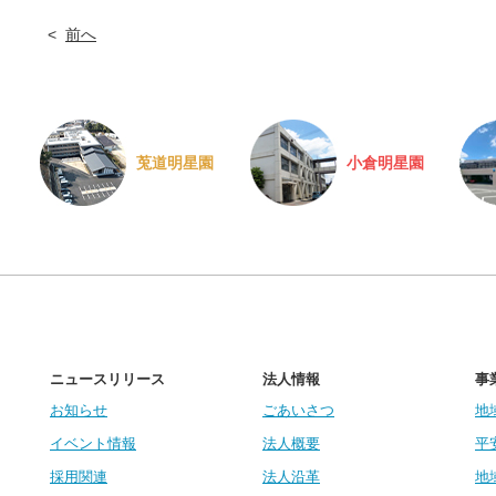
前へ
莵道明星園
小倉明星園
ニュースリリース
法人情報
事
お知らせ
ごあいさつ
地
イベント情報
法人概要
平
採用関連
法人沿革
地