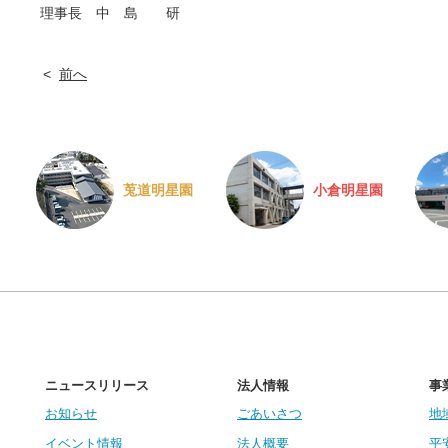
理事長 中 島 研
前へ
莵道明星園
小倉明星園
ニュースリリース
法人情報
事
お知らせ
ごあいさつ
地
イベント情報
法人概要
平