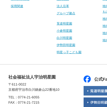
採用関連
法人沿革
地
も
グループ拠点
地
莵道明星園
地
小倉明星園
地
白川明星園
地
伊勢田明星園
明星っ子こども園
社会福祉法人宇治明星園
公式Fa
〒611-0022
京都府宇治市白川鍋倉山22番地10
TEL：0774-21-6055
FAX：0774-21-7215