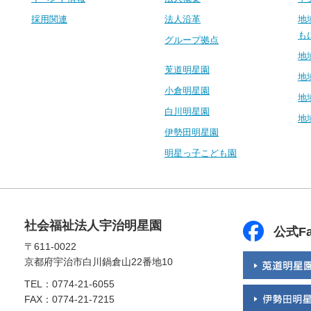
採用関連
法人沿革
地
も
グループ拠点
地
莵道明星園
地
小倉明星園
地
白川明星園
地
伊勢田明星園
明星っ子こども園
社会福祉法人宇治明星園
公式Fa
〒611-0022
京都府宇治市白川鍋倉山22番地10
TEL：0774-21-6055
FAX：0774-21-7215